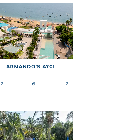
ARMANDO'S A701
2
6
2