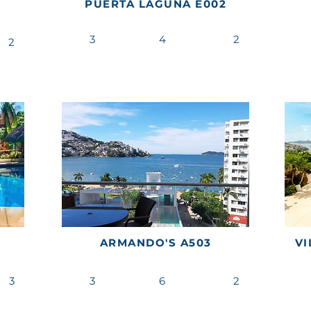
PUERTA LAGUNA E002
3
4
2
2
ARMANDO'S A503
VI
3
3
6
2