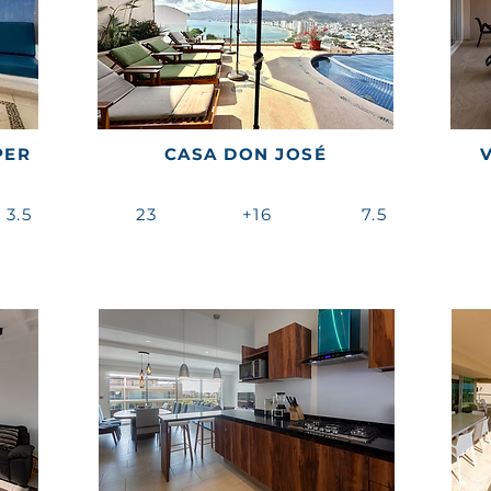
PER
CASA DON JOSÉ
3.5
23
+16
7.5