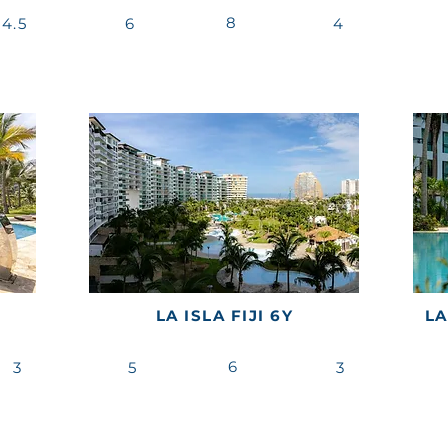
8
4.5
6
4
LA ISLA FIJI 6Y
LA
6
3
5
3