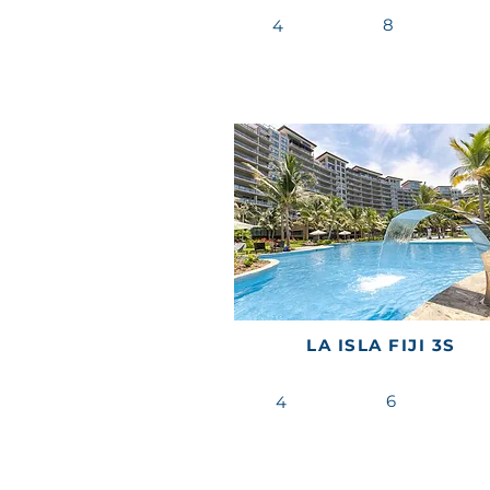
8
4
LA ISLA FIJI 3S
6
4