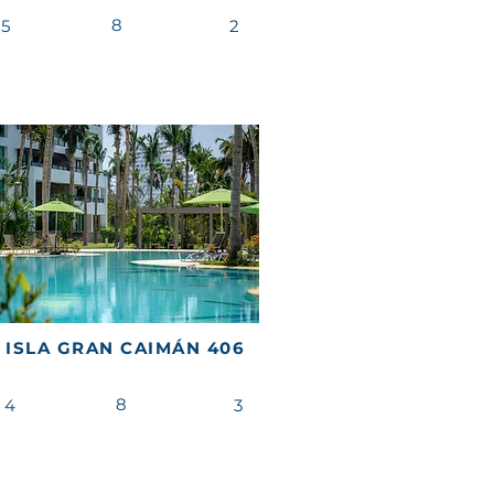
8
5
2
 ISLA GRAN CAIMÁN 406
8
4
3