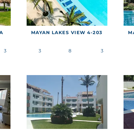
A
MAYAN LAKES VIEW 4-203
M
3
3
8
3