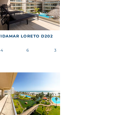
VIDAMAR LORETO D202
4
6
3