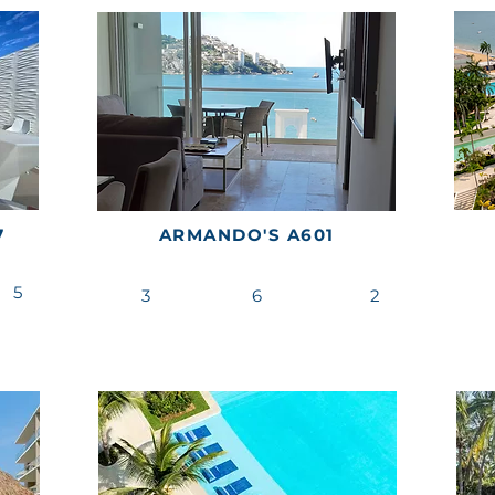
7
ARMANDO'S A601
5
3
6
2